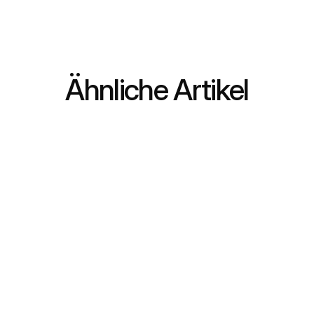
Ähnliche Artikel
27.07.2026
EINBLICK
Alles, was Sie über 
W
Lagerverwaltungs- und 
f
Logistikdienstleistungen im 
G
Vereinigten Königreich wissen 
müssen