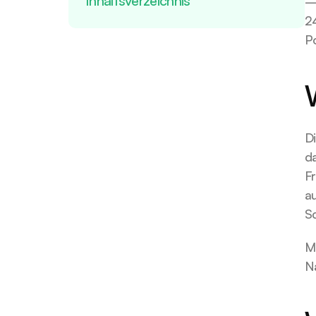
Inhaltsverzeichnis
–
24
Po
W
Di
da
Fr
a
S
M
N