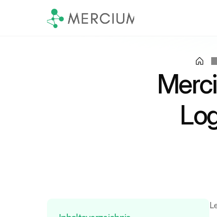
Merci
Log
L