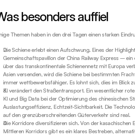
Was besonders auffiel
nige Themen haben in den drei Tagen einen starken Eindru
Die Schiene erlebt einen Aufschwung. Eines der Highlight
Gemeinschaftspavillon der China Railway Express – ein e
über das transkontinentale Schienennetz mit Europa ver
Asien versenden, wird die Schiene bei bestimmten Fracht
immer wettbewerbsfähiger. Es lohnt sich, dies im Blick z
KI verändert den Straßentransport. Ein wesentlicher rote
KI und Big Data bei der Optimierung des chinesischen S
Auslastungseffizienz, Echtzeit-Sichtbarkeit. Die Technolo
auf den grenzüberschreitenden Güterverkehr sind real.
Die Korridore diversifizieren sich. Von der kasachischen 
Mittleren Korridors gibt es ein klares Bestreben, alterna