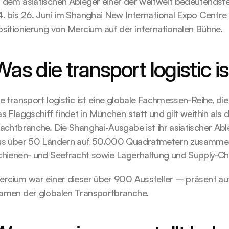
 dem asiatischen Ableger einer der weltweit bedeutendst
. bis 26. Juni im Shanghai New International Expo Centre s
sitionierung von Mercium auf der internationalen Bühne.
as die transport logistic is
e transport logistic ist eine globale Fachmessen-Reihe, d
s Flaggschiff findet in München statt und gilt weithin als 
achtbranche. Die Shanghai-Ausgabe ist ihr asiatischer Abl
us über 50 Ländern auf 50.000 Quadratmetern zusammenbr
chienen- und Seefracht sowie Lagerhaltung und Supply-Ch
ercium war einer dieser über 900 Aussteller – präsent au
amen der globalen Transportbranche.