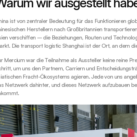
Warum wir ausgestellt hab
ina ist von zentraler Bedeutung für das Funktionieren glob
hinesischen Herstellern nach Großbritannien transportier
ien verschiffen – die Beziehungen, Routen und Technologie
rkt. Die transport logistic Shanghai ist der Ort, an dem d
r Mercium war die Teilnahme als Aussteller keine reine P
hritt, um uns den Partnern, Carriern und Entscheidungsträ
siatischen Fracht-Ökosystems agieren. Jede von uns angeb
s Netzwerk dahinter, und dieses Netzwerk aufzubauen bede
nkommt.