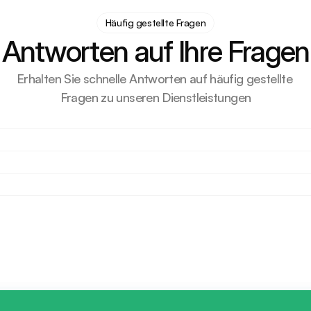
Häufig gestellte Fragen
Antworten auf Ihre Fragen
Erhalten Sie schnelle Antworten auf häufig gestellte 
Fragen zu unseren Dienstleistungen
ternehmen oder Erstimporteure im Vereinigten Königreich
ung kosteneffizienter als die der Wettbewerber?
e Zahlung von Mehrwertsteuer oder Zöllen durch Zolllag
e E-Commerce- oder Amazon-Verkäufer? Wie?
itlagerverträge an? Bitte erklären?