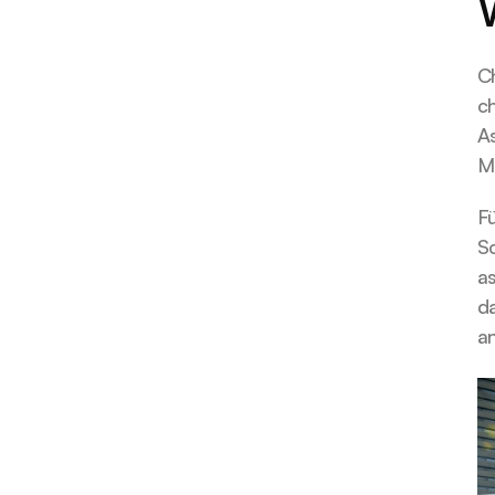
Ch
c
As
Ma
Fü
Sc
a
da
a